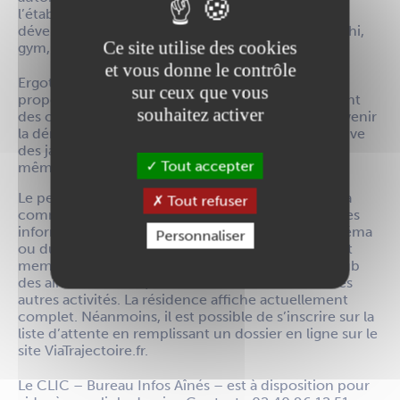
l’établissement, la petite équipe de la Davrays*
développe un programme d’activité adapté : taï-chi,
Ce site utilise des cookies
gym, sports en extérieur, atelier mémoire, etc.
et vous donne le contrôle
Ergothérapeute, sophrologue et nutritionniste
sur ceux que vous
proposent également des rencontres et prodiguent
souhaitez activer
des conseils pour mieux gérer le quotidien et prévenir
la dénutrition. Aux abords de la résidence, on trouve
des jardins partagés gérés par les résidents eux-
Tout accepter
mêmes.
Le personnel encourage en effet les sorties dans la
Tout refuser
commune en mettant à disposition de nombreuses
informations sur les programmes culturels du cinéma
Personnaliser
ou du théâtre entre autres. Certains résidents sont
membres d’associations comme l’AMIRA ou le Club
des aînés. À ce titre, ils bénéficient de nombreuses
autres activités. La résidence affiche actuellement
complet. Néanmoins, il est possible de s’inscrire sur la
liste d’attente en remplissant un dossier en ligne sur le
site ViaTrajectoire.fr.
Le CLIC – Bureau Infos Aînés – est à disposition pour