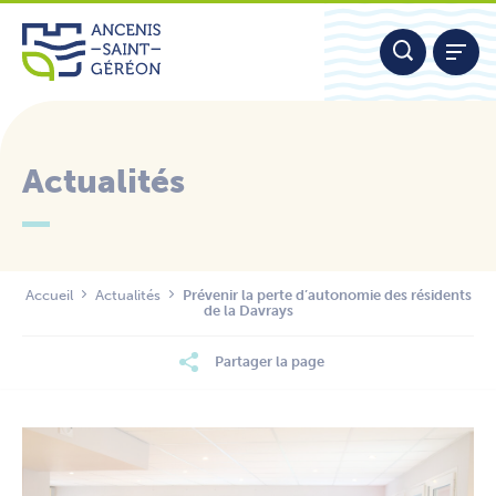
Aller
Panneau de gestion des cookies
au
contenu
Actualités
Nous contacter
Accueil
Actualités
Prévenir la perte d’autonomie des résidents
de la Davrays
Partager la page