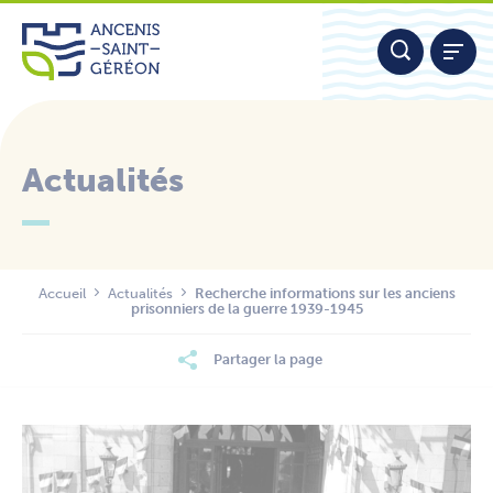
Aller
Panneau de gestion des cookies
au
contenu
Actualités
Nous contacter
Accueil
Actualités
Recherche informations sur les anciens
prisonniers de la guerre 1939-1945
Partager la page