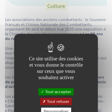
Culture
Les associations des anciens combattants : le Souvenir
Français et l’Union Nationale des Combattants,
organisent fin avril et début mai 2025 une exposition à
la Chapelle des Ursulines pour marquer
« Les 80 ans
du retour des prisonniers à Ancenis en 1945 »
.
Une photo avait été prise lors d’un repas donné en
leur honneur le 26 août 1945. Pour préparer
Ce site utilise des cookies
l’exposition, les associations font appel aux familles qui
disposeraient de photos complémentaires ou de
et vous donne le contrôle
souvenirs sur ces prisonniers.
sur ceux que vous
souhaitez activer
Les familles seront accueillies par les associations
lors
de permanences en mairie
tous les samedis du mois
d’octobre entre 10 h et 12 h.
Tout accepter
Les personnes intéressées peuvent se rapprocher de :
• Charles FONTENEAU, Président de l’UNC d’Ancenis-
Tout refuser
Saint-Géréon : 06 08 48 46 38
• Pierre d’ARRAS : 06 08 46 21 49, Membre de l’UNC
Personnaliser