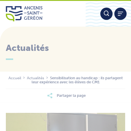
Aller
Panneau de gestion des cookies
au
contenu
Actualités
Nous contacter
Accueil
Actualités
Sensibilisation au handicap : ils partagent
leur expérience avec les élèves de CM1
Partager la page