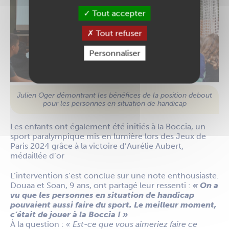
Tout accepter
Tout refuser
Personnaliser
Julien Oger démontrant les bénéfices de la position debout
pour les personnes en situation de handicap
Les enfants ont également été initiés à la Boccia, un
sport paralympique mis en lumière lors des Jeux de
Paris 2024 grâce à la victoire d’Aurélie Aubert,
médaillée d’or
L’intervention s’est conclue sur une note enthousiaste.
Douaa et Soan, 9 ans, ont partagé leur ressenti :
« On a
vu que les personnes en situation de handicap
pouvaient aussi faire du sport. Le meilleur moment,
c’était de jouer à la Boccia ! »
À la question :
« Est-ce que vous aimeriez faire ce