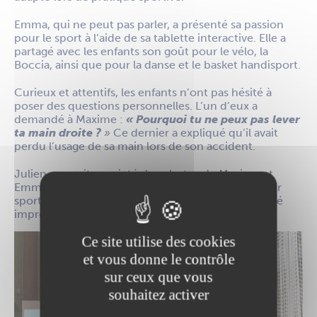
Emma, qui ne peut pas parler, a présenté sa passion
pour le sport à l’aide de sa tablette interactive. Elle a
partagé avec les enfants son goût pour le vélo, la
Boccia, ainsi que pour la danse et le basket handisport.
Curieux et attentifs, les enfants n’ont pas hésité à
poser des questions personnelles. L’un d’eux a
demandé à Maxime :
« Pourquoi tu ne peux pas lever
ta main droite ?
»
Ce dernier a expliqué qu’il avait
perdu l’usage de sa main lors de son accident.
Julien a ensuite projeté des photos de Maxime et
Emma en pleine pratique de sports variés : voile, tir
sportif, sarbacane ou encore pirogue. Une diversité
impressionnante qui a surpris les élèves.
Ce site utilise des cookies
et vous donne le contrôle
sur ceux que vous
souhaitez activer