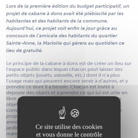
Lors de la première édition du budget participatif, un
projet de cabane à dons avait été plébiscité par les
habitantes et des habitants de la commune.
Aujourd’hui, ce projet voit enfin le jour grâce au
concours de l’amicale des habitants du quartier
Sainte-Anne, la Mariolle qui gèrera au quotidien ce
lieu de gratuité.
Le principe de la cabane à dons est de créer un lieu sur
l’espace public dans lequel chacun peut laisser des
petits objets (jouets, vaisselle, etc.) dont il n’a plus
l’usage mais qui peuvent encore servir à d’autres, et y
prendre ce dont il a besoin. Chacun est invité à
déposer des objets et à prendre ce qui lui est utile en
libre accès. La cabane à dons peut ainsi devenir un
objet de curiosité, un point de rencontres, de
convivialité et de solidarité.
« Nous envisageons de
proposer aussi aux voisins d’y afficher des petites
annonces si des gens ont besoin d’aide pour du
Ce site utilise des cookies
jardinage ou du bricolage par exemple ou s’ils leur
manquent un outil »
explique Christine Leblanc,
et vous donne le contrôle