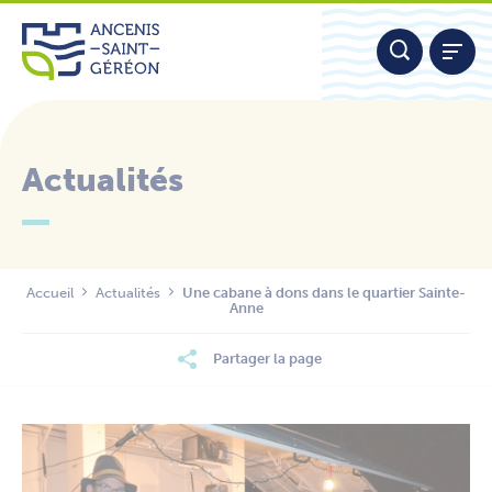
Aller
Panneau de gestion des cookies
au
contenu
Actualités
Nous contacter
Accueil
Actualités
Une cabane à dons dans le quartier Sainte-
Anne
Partager la page