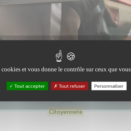
es cookies et vous donne le contrôle sur ceux que vous
e nouvelle conciliatrice
service des habitants
Tout accepter
Tout refuser
Personnaliser
Citoyenneté