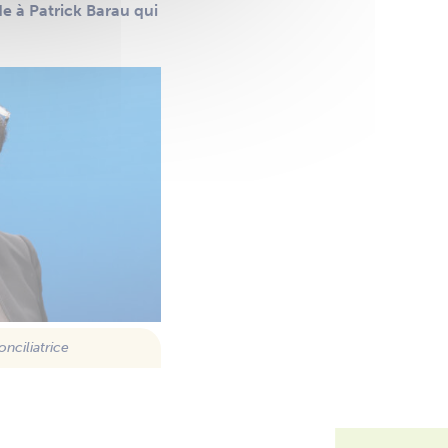
de à Patrick Barau qui
nciliatrice