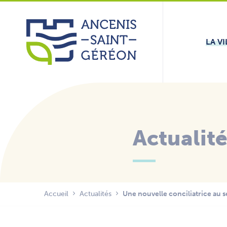
Aller
Panneau de gestion des cookies
au
contenu
LA VI
Actualit
Accueil
Actualités
Une nouvelle conciliatrice au s