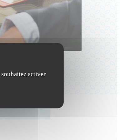
 souhaitez activer
 au