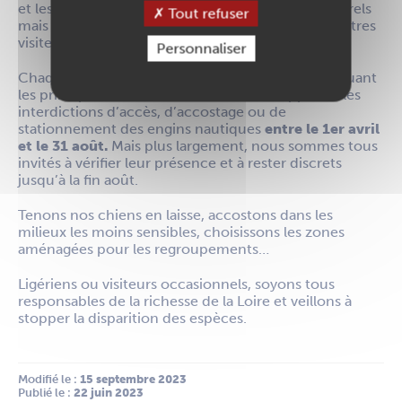
et les graviers pour se cacher des prédateurs naturels
Tout refuser
mais malheureusement pas des promeneurs et autres
visiteurs.
Personnaliser
Chaque année, des panneaux sont installés, indiquant
les principales zones de nidification et rappelant les
interdictions d’accès, d’accostage ou de
stationnement des engins nautiques
entre le 1er avril
et le 31 août.
Mais plus largement, nous sommes tous
invités à vérifier leur présence et à rester discrets
jusqu’à la fin août.
Tenons nos chiens en laisse, accostons dans les
milieux les moins sensibles, choisissons les zones
aménagées pour les regroupements…
Ligériens ou visiteurs occasionnels, soyons tous
responsables de la richesse de la Loire et veillons à
stopper la disparition des espèces.
Modifié le :
 15 septembre 2023
Publié le :
 22 juin 2023