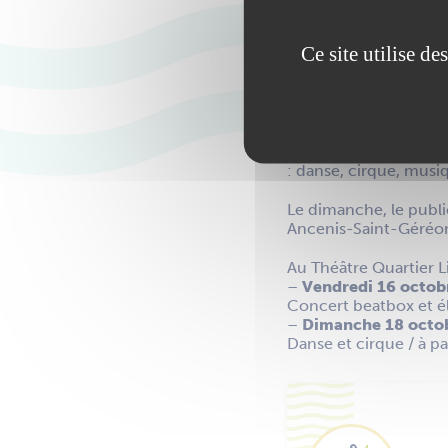
Ce site utilise d
Cette année sonne la 
de communes du Pays
Du vendredi 16 au dim
Géréon, Couffé, Le Ce
grands se retrouveron
: danse, cirque, musiq
Le dimanche, le public
Ancenis-Saint-Géréo
Au Théâtre Quartier Li
–
Vendredi 16 octob
Concert beatbox et éle
–
Dimanche 18 octo
Danse et cirque / à pa