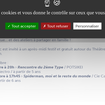
es cookies et vous donne le contrôle sur ceux que vous
23e édition du festival
Ce soir, je sors mes parents
, organi
 d’Ancenis.
Tout accepter
Tout refuser
Personnaliser
anche 18 octobre, le festival s’installe dans les communes 
llier, Mésanger, Oudon, Pouillé-les-Côteaux et La Roche-Bla
t lors de ce temps fort automnal pour découvrir plus d’une 
ue… et des ateliers à partager en famille !
 est invité à un après-midi festif et gratuit autour du Théâtre
n.
bre :
re à 20h
›
Rencontre du 2ème Type
/ POTSIKEI
ctro / à partir de 5 ans
bre à 17h45
›
Spiderman, moi et le reste du monde
/ Cie C
rtir de 6 ans