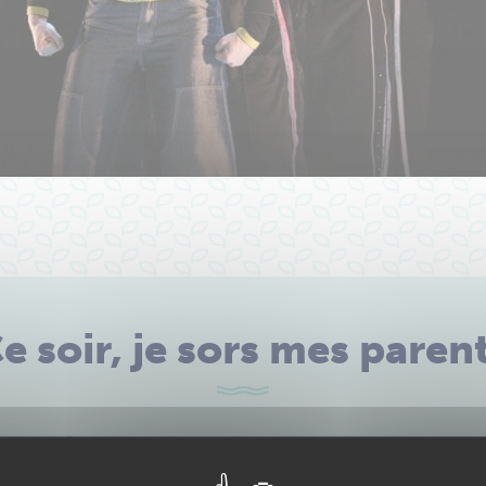
e soir, je sors mes paren
Du
VEN. 16 OCT.
Au
DIM. 18 OCT.