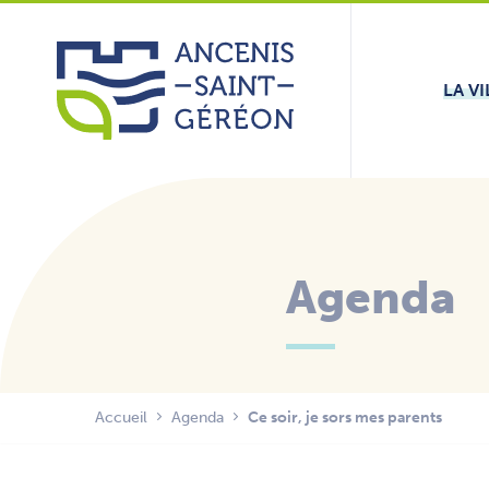
Aller
Panneau de gestion des cookies
au
contenu
LA VI
Agenda
Accueil
Agenda
Ce soir, je sors mes parents