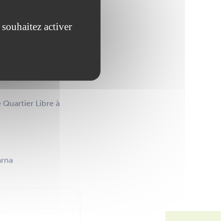
 souhaitez activer
sé par la Communauté
d’Ancenis-Saint-
nche. Petits et
dizaine de spectacles
 Quartier Libre à
arna