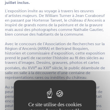
juillet inclus.
L’exposition invite au voyage à travers les œuvres
d’artistes majeurs. De William Turner à Jean Coraboeuf
en passant par Hortense Tanvet, le château d’Ancenis a
inspiré de grands noms de la peinture et de la gravure
mais aussi des photographes comme Nathalie Gautier,
bien connue des habitants de la commune.
Avec le concours de l’Association de Recherches sur la
Région d’Ancenis (ARRA) et Bertrand Boquien,
historien et commissaire d’exposition, cette exposition
prend le parti de raconter l’histoire au fil des siècles au
travers d’images. Dessins, gravures, photos et cartes
e
e
postales, du XVII
au XXI
siècle, le public déambule de
salle en salle à la découverte d’une centaine de
représentations rares ou inédites du château.
Au sein d’une salle de classe reconstituée, le visiteur
peut également écouter les récits d’une quinzaine de
personnes qui ont fréquenté le château lorsqu’il était
encore un lieu de vie et d’enseignement. Le public
Ce site utilise des cookies
peut aussi consulter des cahiers et livres, des anciens