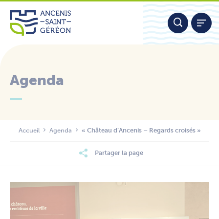
Aller
Panneau de gestion des cookies
au
contenu
Agenda
Nous contacter
Accueil
Agenda
« Château d’Ancenis – Regards croisés »
Partager la page