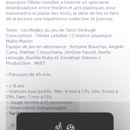
pourquoi Olivier Letellier a inventé un spectacle
déambulatoire entre théâtre et arts plastiques pour
transmettre le plaisir des mots, le désir de lire et faire
de la lecture une expérience collective et joyeuse.
Texte : Les Règles du jeu de Yann Verbugh
Conception : Olivier Letellier / Création plastique :
Malte Martin
Équipe de jeu en alternance : Antoine Boucher, Angèle
Canu, Nathan Chouchana, Jérôme Fauvel, Axelle
Lerouge, Aurélie Ruby et Jonathan Salmon /
Production : MIXT
› Parcours de 45 min.
› + 8 ans
› Séances tout public: Mer. 4 nov à 17h, Ven. 6 nov à
19h, Sam. 7 nov à 11h
– Jauge limitée à 15 personnes
– Réservation indispensable
›
Tarif unique
: 5€
Billetterie en ligne