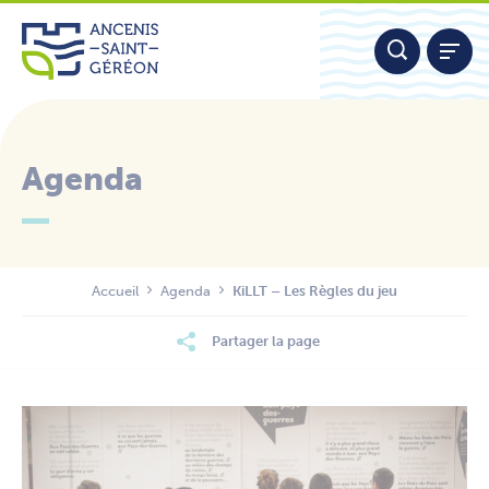
Aller
Panneau de gestion des cookies
au
contenu
Agenda
Nous contacter
Accueil
Agenda
KiLLT – Les Règles du jeu
Partager la page