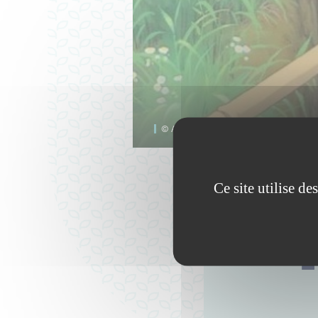
© Akiyuki Nosaka - Shinchosha
Ce site utilise d
L