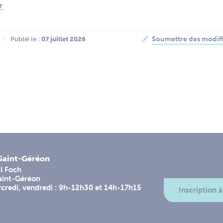
r
Soumettre des modifi
Publié le :
 07 juillet 2026
-Saint-Géréon
l Foch
aint-Géréon
rcredi, vendredi : 9h-12h30 et 14h-17h15
Inscription à