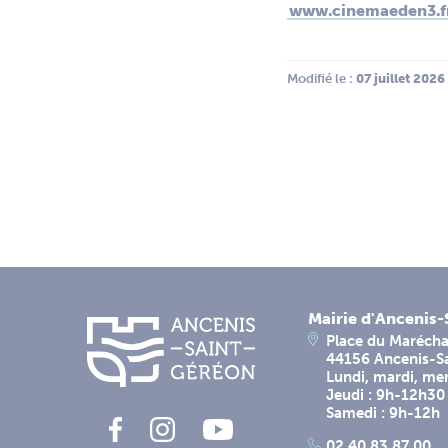
www.cinemaeden3.f
Modifié le :
 07 juillet 2026
Mairie d'Ancenis
Place du Marécha
44156 Ancenis-S
Lundi, mardi, me
Jeudi : 9h-12h30
Samedi : 9h-12h
02 40 83 87 00