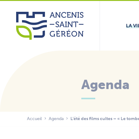
Aller
Panneau de gestion des cookies
au
contenu
LA VI
Agenda
Accueil
Agenda
L’été des films cultes – « Le tomb