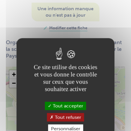
Une information manque
ou n'est pas à jour
Modifier cette fiche
Organisation d'un festival pour mettre en avant
la scène locale jazz, funk, house & techno sur le
Pays d'Ancenis
Ce site utilise des cookies
+
et vous donne le contrôle
sur ceux que vous
−
souhaitez activer
Tout accepter
Tout refuser
Personnaliser