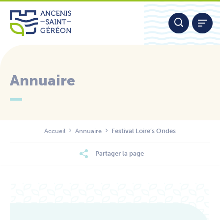
Aller
Panneau de gestion des cookies
au
contenu
Annuaire
Nous contacter
Accueil
Annuaire
Festival Loire’s Ondes
Partager la page