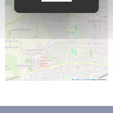
Leaflet
|
©
OpenStreetMap
contributors