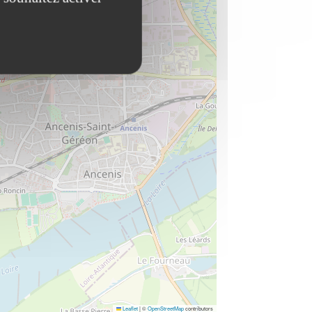
Leaflet
|
©
OpenStreetMap
contributors