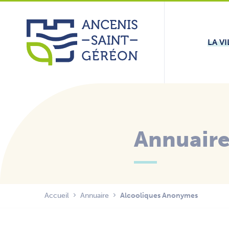
Aller
Panneau de gestion des cookies
au
contenu
LA VI
Annuair
Accueil
Annuaire
Alcooliques Anonymes