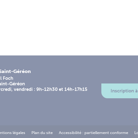
-Saint-Géréon
l Foch
aint-Géréon
rcredi, vendredi : 9h-12h30 et 14h-17h15
Inscription à
ntions légales
Plan du site
Accessibilité : partiellement conforme
L