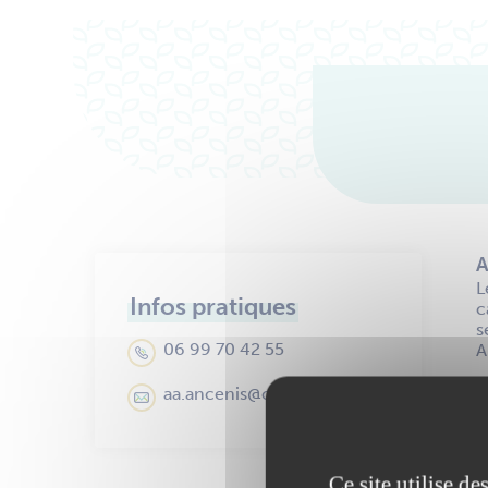
A
L
Infos pratiques
c
s
06 99 70 42 55
A
aa.ancenis@orange.fr
Ce site utilise d