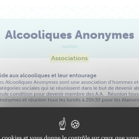
Alcooliques Anonymes
Associations
ide aux alcooliques et leur entourage
es Alcooliques Anonymes sont une association d’hommes et
atégories sociales qui se réunissent dans le but de devenir abs
eule condition pour devenir membre des A.A. Réunion tous l
nonymes et réunion tous les lundis à 20h30 pour les Alanon
+
−
es cookies et vous donne le contrôle sur ceux que vous