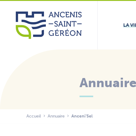
Aller
Panneau de gestion des cookies
au
contenu
LA VI
Annuair
Accueil
Annuaire
Anceni’Sel