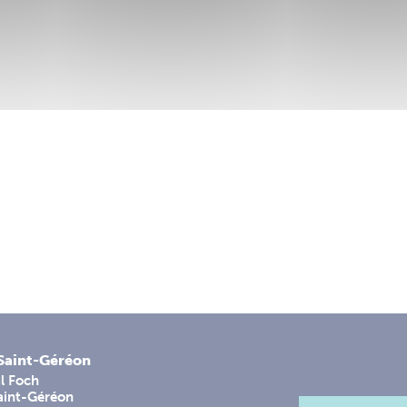
-Saint-Géréon
l Foch
aint-Géréon