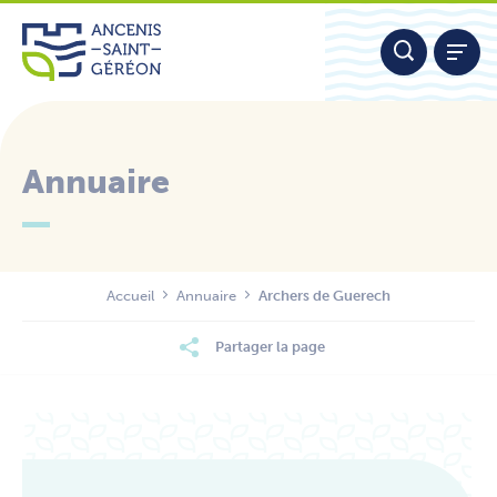
Aller
Panneau de gestion des cookies
au
contenu
Annuaire
Nous contacter
Accueil
Annuaire
Archers de Guerech
Partager la page