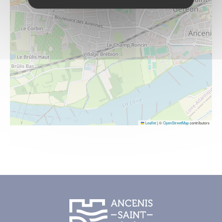
Leaflet
|
©
OpenStreetMap
contributors