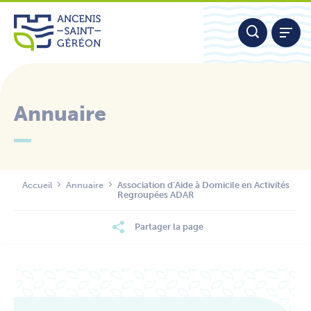
Aller
Panneau de gestion des cookies
au
contenu
Annuaire
Nous contacter
Accueil
Annuaire
Association d’Aide à Domicile en Activités
Regroupées ADAR
Partager la page