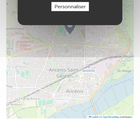
Personnaliser
Leaflet
|
©
OpenStreetMap
contributors