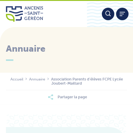
Aller
Panneau de gestion des cookies
au
contenu
Annuaire
Nous contacter
Accueil
Annuaire
Association Parents d’élèves FCPE Lycée
Joubert-Maillard
Partager la page