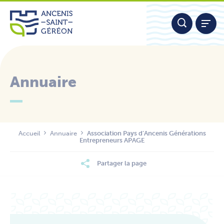
Aller
Panneau de gestion des cookies
au
contenu
Annuaire
Nous contacter
Accueil
Annuaire
Association Pays d’Ancenis Générations
Entrepreneurs APAGE
Partager la page