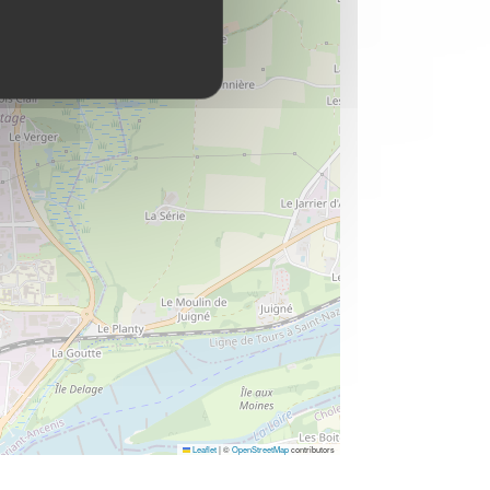
Leaflet
|
©
OpenStreetMap
contributors