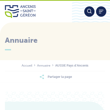
Aller
Panneau de gestion des cookies
au
contenu
Annuaire
Nous contacter
Accueil
Annuaire
AUSSIE Pays d’Ancenis
Partager la page