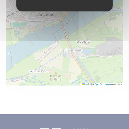
Leaflet
|
©
OpenStreetMap
contributors