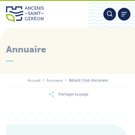
Aller
Panneau de gestion des cookies
au
contenu
Annuaire
Nous contacter
Accueil
Annuaire
Billard Club Ancenien
Partager la page