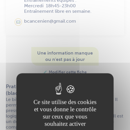
Entraînements équipes :
Mercredi 18h45-23h00
Entraînement libre en semaine.
bcancenien@gmail.com
Une information manque
ou n'est pas à jour
Modifier cette fiche
Pratique sportive et loisir de billard anglais
(blackball)
Le billard est un sport de précision et de réflexion. Il
Ce site utilise des cookies
permet d’apprendre à mieux gérer le stress lié à la
et vous donne le contrôle
pression, à travailler sa capacité d’analyse et de
sur ceux que vous
logique, et il apprend aussi à devenir plus patient. Il est
un des rares sports en France totalement mixte en
souhaitez activer
compétition.