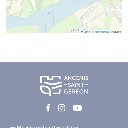
Leaflet
|
©
OpenStreetMap
contributors