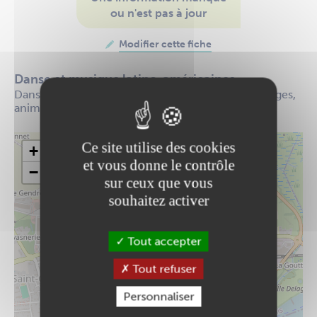
ou n'est pas à jour
Modifier cette fiche
Danse et musique latino-américaines
Danse, musique, spectacle, ateliers artistiques, stages,
animations... Tout sur l'Amérique latine !
Ce site utilise des cookies
+
et vous donne le contrôle
−
sur ceux que vous
souhaitez activer
Tout accepter
Tout refuser
Personnaliser