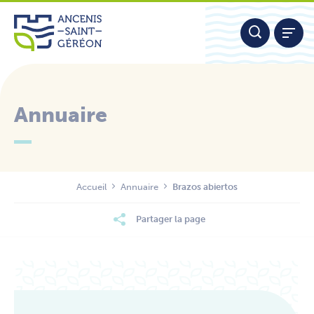
Aller
Panneau de gestion des cookies
au
contenu
Annuaire
Nous contacter
Accueil
Annuaire
Brazos abiertos
Partager la page