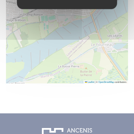
Leaflet
|
©
OpenStreetMap
contributors