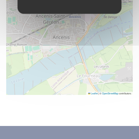
Leaflet
|
©
OpenStreetMap
contributors