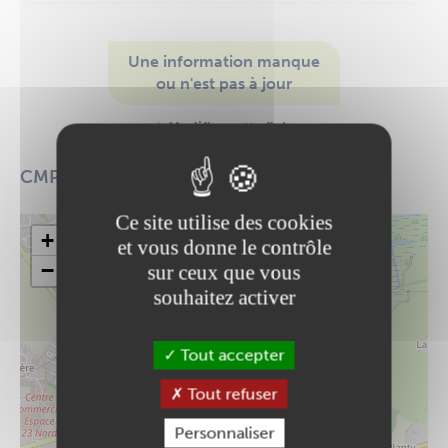
Une information manque
ou n'est pas à jour
Modifier cette fiche
CMPEA - Les Apsyades
Ce site utilise des cookies
+
et vous donne le contrôle
−
sur ceux que vous
souhaitez activer
Tout accepter
Tout refuser
Personnaliser