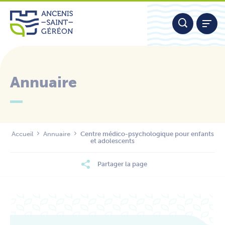
Aller
Panneau de gestion des cookies
au
contenu
Annuaire
Nous contacter
Accueil
Annuaire
Centre médico-psychologique pour enfants
et adolescents
Partager la page