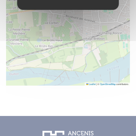
Leaflet
|
©
OpenStreetMap
contributors