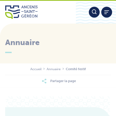
Aller
Panneau de gestion des cookies
au
contenu
Annuaire
Nous contacter
Accueil
Annuaire
Comité festif
Partager la page