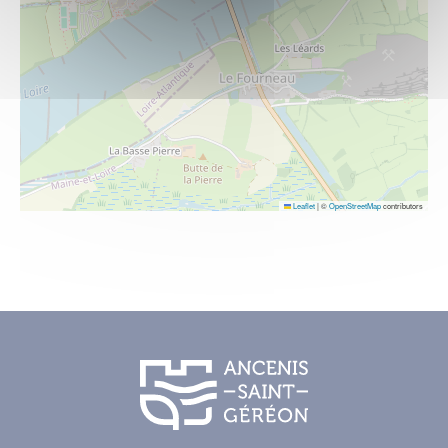
Leaflet
|
©
OpenStreetMap
contributors