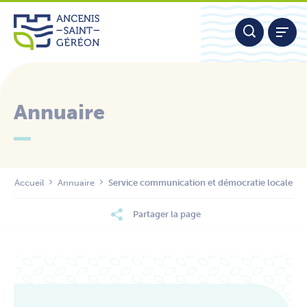
Aller
Panneau de gestion des cookies
au
contenu
Annuaire
Nous contacter
Accueil
Annuaire
Service communication et démocratie locale
Partager la page