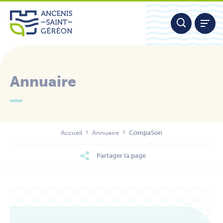
Aller
Panneau de gestion des cookies
au
contenu
Annuaire
Nous contacter
Accueil
Annuaire
CompaSon
Partager la page