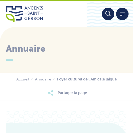
Aller
Panneau de gestion des cookies
au
contenu
Annuaire
Nous contacter
Accueil
Annuaire
Foyer culturel de l’Amicale laïque
Partager la page