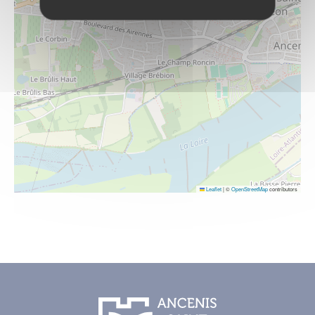
Leaflet
|
©
OpenStreetMap
contributors