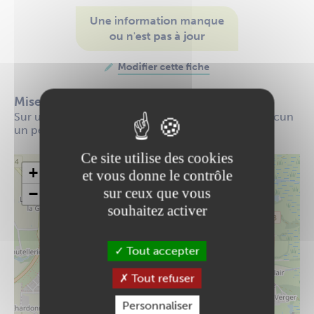
Une information manque
ou n'est pas à jour
Modifier cette fiche
Mise à disposition de parcelles pour jardiner
Sur un hectare, environ 81 jardiniers cultivent chacun
un petit potager. Le jardin est situé au Bois Jauni.
Ce site utilise des cookies
+
et vous donne le contrôle
sur ceux que vous
−
souhaitez activer
Tout accepter
Tout refuser
Personnaliser