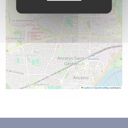
Leaflet
|
©
OpenStreetMap
contributors