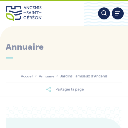
Aller
Panneau de gestion des cookies
au
contenu
Annuaire
Nous contacter
Accueil
Annuaire
Jardins Familiaux d’Ancenis
Partager la page