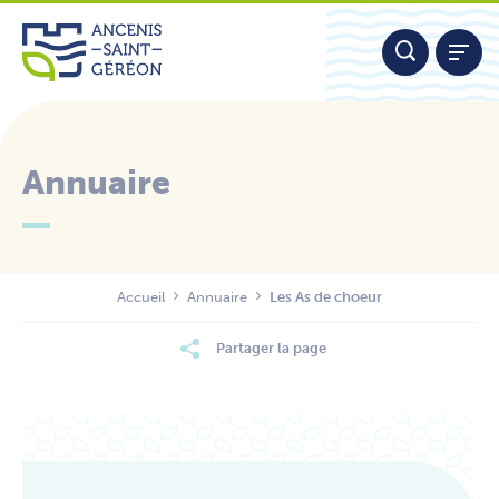
Aller
Panneau de gestion des cookies
au
contenu
Annuaire
Nous contacter
Accueil
Annuaire
Les As de choeur
Partager la page