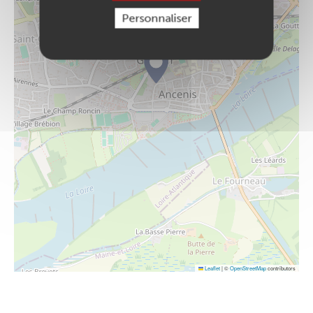
Personnaliser
Leaflet
|
©
OpenStreetMap
contributors