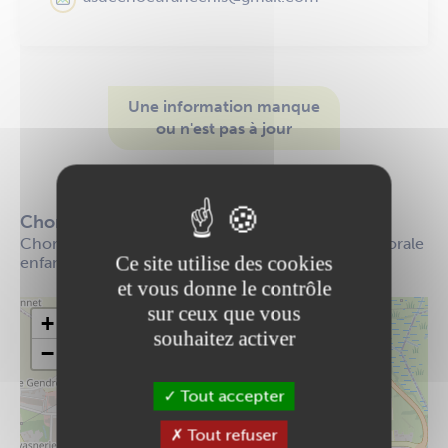
Une information manque
ou n'est pas à jour
Modifier cette fiche
Chorale
Chorale adulte : polyphonies d'ici et d'ailleurs. Chorale
Ce site utilise des cookies
enfants et ados
et vous donne le contrôle
sur ceux que vous
+
souhaitez activer
−
Tout accepter
Tout refuser