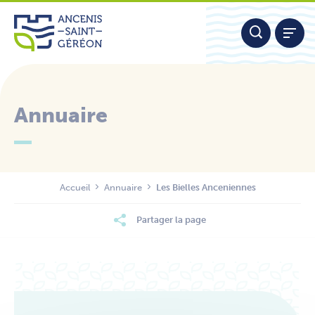
Aller
Panneau de gestion des cookies
au
contenu
Annuaire
Nous contacter
Accueil
Annuaire
Les Bielles Anceniennes
Partager la page