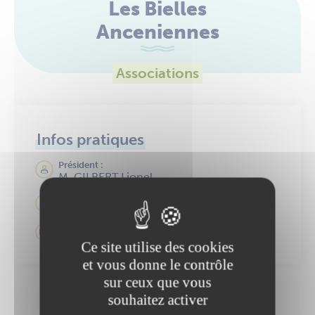
Les Bielles
Anceniennes
Associations
Infos pratiques
Président :
M. GILBERT Lionel
06 84 14 42 48
gilbert_lionel@orange.fr
Ce site utilise des cookies
et vous donne le contrôle
sur ceux que vous
souhaitez activer
Une information manque