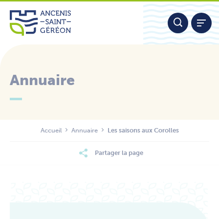
Aller
Panneau de gestion des cookies
au
contenu
Annuaire
Nous contacter
Accueil
Annuaire
Les saisons aux Corolles
Partager la page