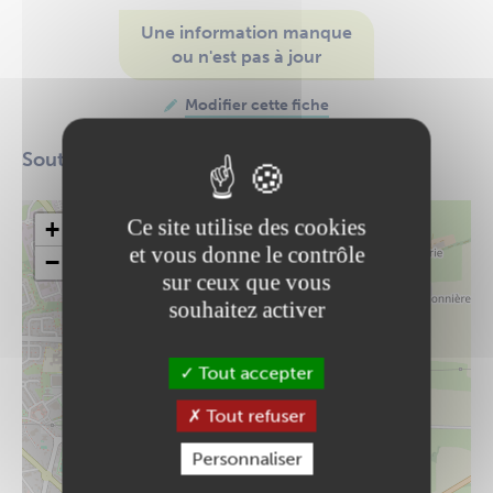
Une information manque
ou n'est pas à jour
Modifier cette fiche
Soutien moral et affectif aux seniors
Ce site utilise des cookies
+
et vous donne le contrôle
−
sur ceux que vous
souhaitez activer
Tout accepter
Tout refuser
Personnaliser