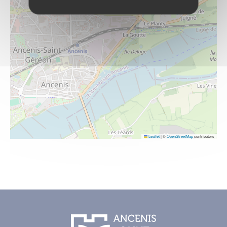
Leaflet
|
©
OpenStreetMap
contributors