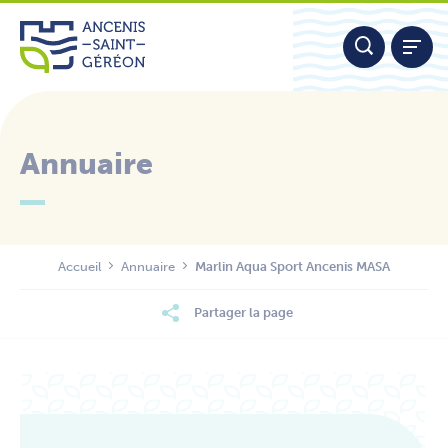
Aller
Panneau de gestion des cookies
au
contenu
Annuaire
Nous contacter
Accueil
Annuaire
Marlin Aqua Sport Ancenis MASA
Partager la page