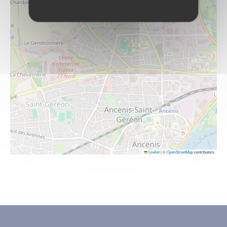
Leaflet
|
©
OpenStreetMap
contributors