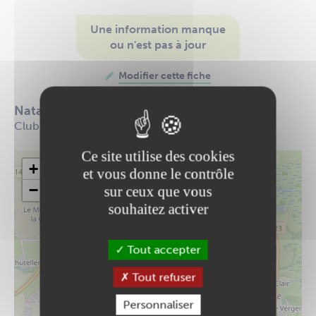
Une information manque
ou n'est pas à jour
Modifier cette fiche
Natation synchronisée
Club sportif de natation artistique. Tous niveaux.
Ce site utilise des cookies
+
et vous donne le contrôle
−
sur ceux que vous
souhaitez activer
Tout accepter
Tout refuser
Personnaliser