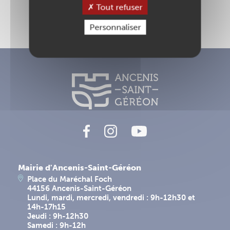
Tout refuser
Personnaliser
Mairie d'Ancenis-Saint-Géréon
Place du Maréchal Foch
44156 Ancenis-Saint-Géréon
Lundi, mardi, mercredi, vendredi : 9h-12h30 et
14h-17h15
Jeudi : 9h-12h30
Samedi : 9h-12h