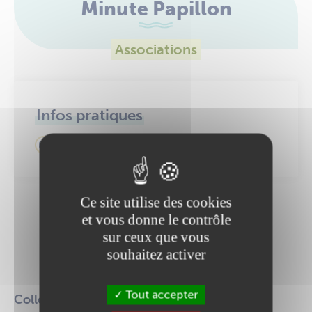
Minute Papillon
Associations
Infos pratiques
minutepapillon.parents@gmail.com
Ce site utilise des cookies
et vous donne le contrôle
Une information manque
ou n'est pas à jour
sur ceux que vous
souhaitez activer
Modifier cette fiche
Tout accepter
Collectif de parents