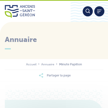
Aller
Panneau de gestion des cookies
au
contenu
Annuaire
Nous contacter
Accueil
Annuaire
Minute Papillon
Partager la page