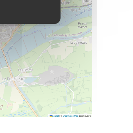
Leaflet
|
©
OpenStreetMap
contributors