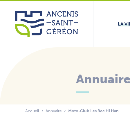
Aller
Panneau de gestion des cookies
au
contenu
LA VI
Annuair
Accueil
Annuaire
Moto-Club Les Bec Hi Han