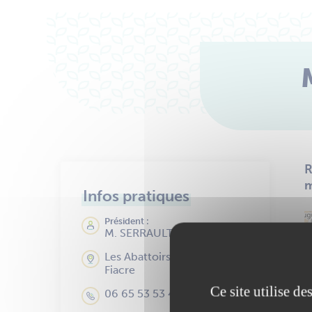
R
m
Infos pratiques
Président :
M. SERRAULT Emmanuel
Les Abattoirs 72 rue Saint-
Fiacre
Ce site utilise d
06 65 53 53 43