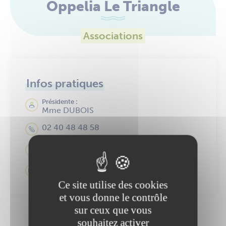
Oppelia Le Triangle
Associations
Infos pratiques
Présidente :
Mme DUBOIS
02 40 48 48 58
OPPELIA LE TRIANGLE
letriangle@oppelia.fr
Ce site utilise des cookies
et vous donne le contrôle
sur ceux que vous
souhaitez activer
Une information manque