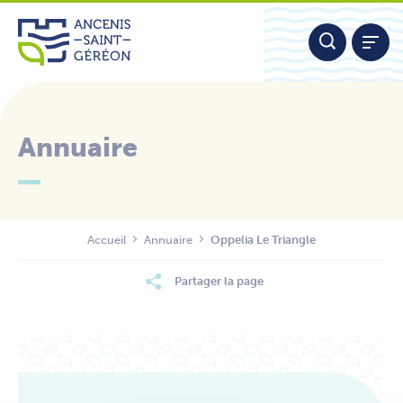
Aller
Panneau de gestion des cookies
au
contenu
Annuaire
Nous contacter
Accueil
Annuaire
Oppelia Le Triangle
Partager la page