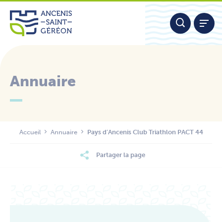
Aller
Panneau de gestion des cookies
au
contenu
Annuaire
Nous contacter
Accueil
Annuaire
Pays d’Ancenis Club Triathlon PACT 44
Partager la page