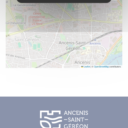
Leaflet
|
©
OpenStreetMap
contributors