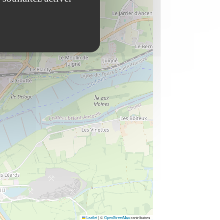
Leaflet
|
©
OpenStreetMap
contributors