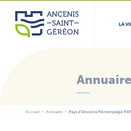
Aller
Panneau de gestion des cookies
au
contenu
LA VI
Annuair
Accueil
Annuaire
Pays d’Ancenis Fibromyalgie PA