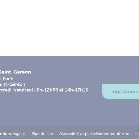
-Saint-Géréon
l Foch
aint-Géréon
rcredi, vendredi : 9h-12h30 et 14h-17h15
Inscription à
ntions légales
Plan du site
Accessibilité : partiellement conforme
L