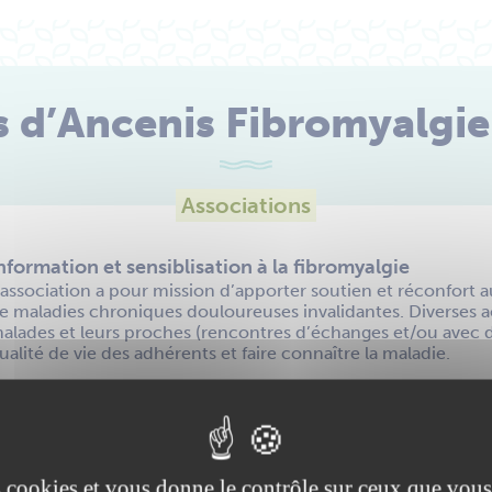
s d’Ancenis Fibromyalgie
Associations
nformation et sensiblisation à la fibromyalgie
’association a pour mission d’apporter soutien et réconfort 
e maladies chroniques douloureuses invalidantes. Diverses ac
alades et leurs proches (rencontres d’échanges et/ou avec d
ualité de vie des adhérents et faire connaître la maladie.
+
−
es cookies et vous donne le contrôle sur ceux que vous