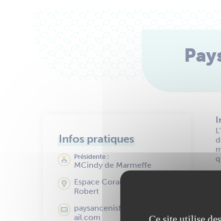
Pay
I
L
Infos pratiques
d
m
Présidente :
q
MCindy de Marmeffe
Espace Corail 30 place Francis
Robert
paysancenisfibromyalgie@gm
ail.com
Ce site utilise d