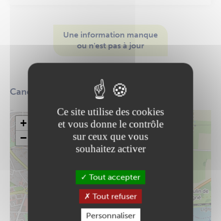
Une information manque
ou n'est pas à jour
Modifier cette fiche
Canoë-Kayak
Ce site utilise des cookies
+
et vous donne le contrôle
sur ceux que vous
−
souhaitez activer
Tout accepter
Tout refuser
Personnaliser