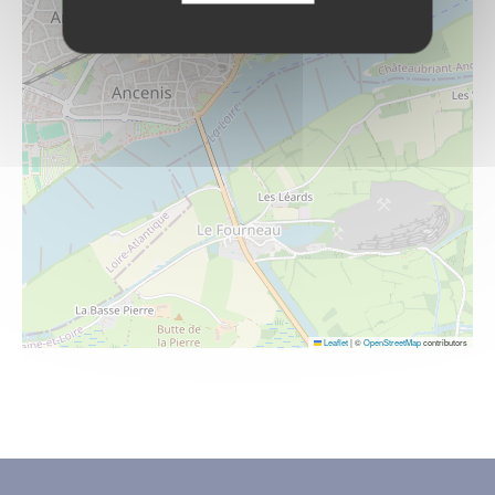
Leaflet
|
©
OpenStreetMap
contributors