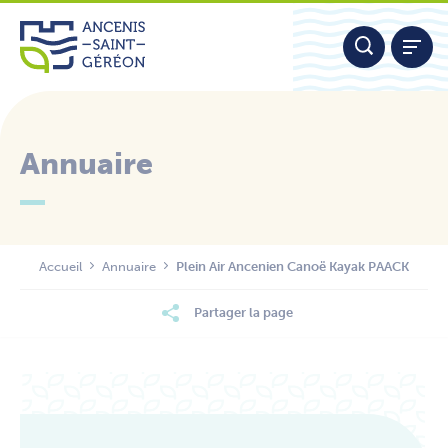
Aller
Panneau de gestion des cookies
au
contenu
Annuaire
Nous contacter
Accueil
Annuaire
Plein Air Ancenien Canoë Kayak PAACK
Partager la page