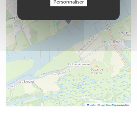
Personnaliser
Leaflet
|
©
OpenStreetMap
contributors