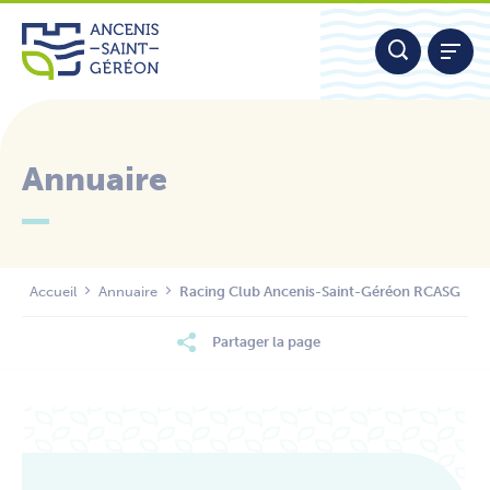
Aller
Panneau de gestion des cookies
au
contenu
Annuaire
Nous contacter
Accueil
Annuaire
Racing Club Ancenis-Saint-Géréon RCASG
Partager la page