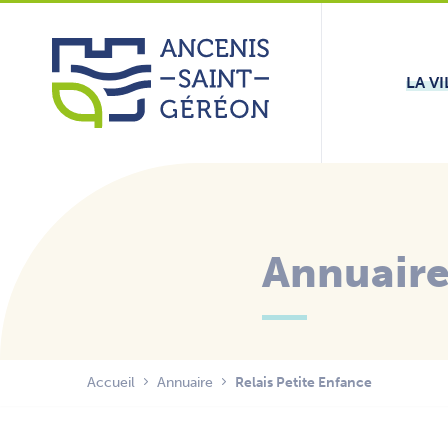
Aller
Panneau de gestion des cookies
au
contenu
LA VI
Annuair
Accueil
Annuaire
Relais Petite Enfance