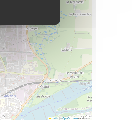
Leaflet
|
©
OpenStreetMap
contributors