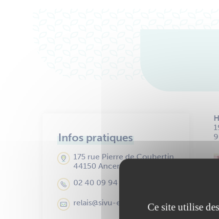
H
1
Infos pratiques
9
175 rue Pierre de Coubertin
44150 Ancenis-Saint-Géréon
02 40 09 94 53
relais@sivu-enfance.fr
Ce site utilise d