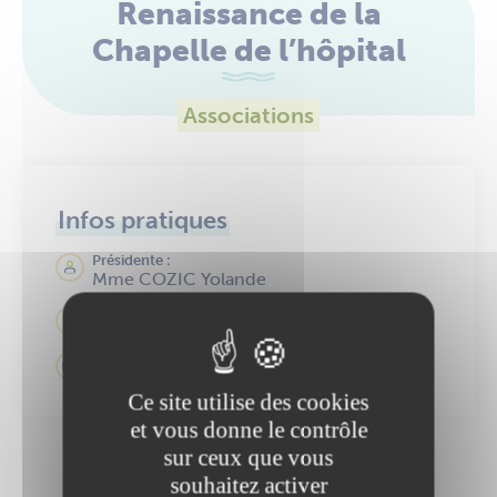
Renaissance de la
Chapelle de l’hôpital
Associations
Infos pratiques
Présidente :
Mme COZIC Yolande
07 87 25 88 00
jeanetyolande.cozic@orange.fr
Ce site utilise des cookies
et vous donne le contrôle
sur ceux que vous
souhaitez activer
Une information manque