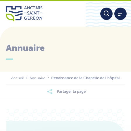
Aller
Panneau de gestion des cookies
au
contenu
Annuaire
Nous contacter
Accueil
Annuaire
Renaissance de la Chapelle de l’hôpital
Partager la page