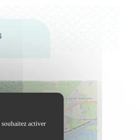
s
 souhaitez activer