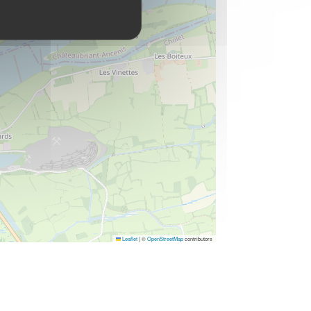
Leaflet
|
©
OpenStreetMap
contributors