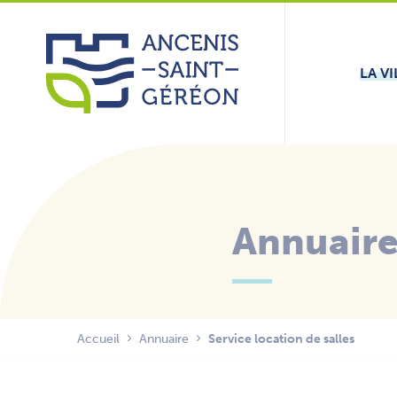
Aller
Panneau de gestion des cookies
au
contenu
LA VI
Annuair
Accueil
Annuaire
Service location de salles