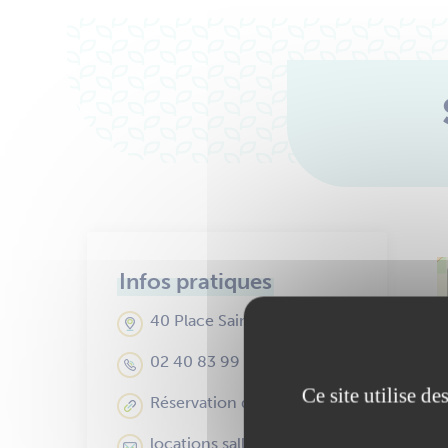
Infos pratiques
40 Place Saint-Pierre
02 40 83 99 39
Ce site utilise d
Réservation de salles en ligne
locations.salles@ancenis-