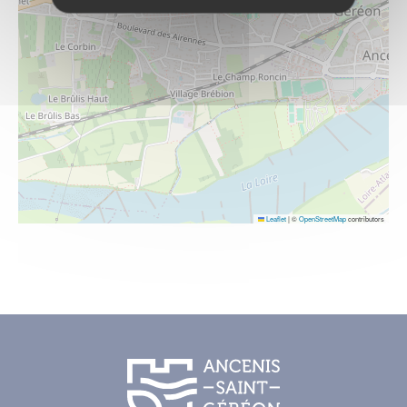
Leaflet
|
©
OpenStreetMap
contributors