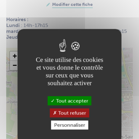
Modifier cette fiche
Horaires :
Lundi
: 14h-17h15
mardi, mercredi et vendredi
: 9h-12h30 / 14h-17h15
Jeudi
: 9h-12h30
+
Ce site utilise des cookies
−
et vous donne le contrôle
sur ceux que vous
souhaitez activer
Tout accepter
Tout refuser
Personnaliser