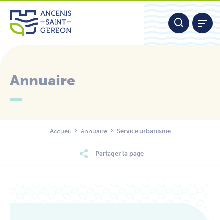
Aller
Panneau de gestion des cookies
au
contenu
Annuaire
Nous contacter
Accueil
Annuaire
Service urbanisme
Partager la page