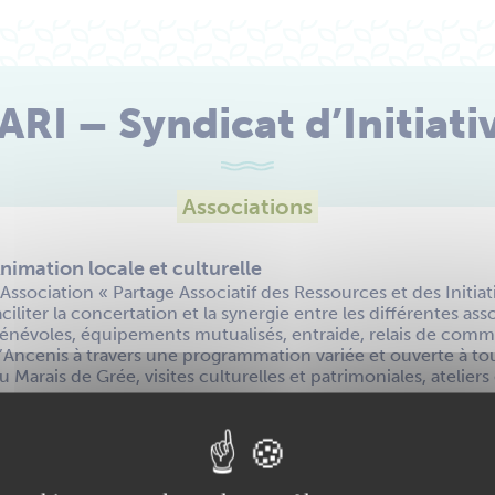
ARI – Syndicat d’Initiati
Associations
nimation locale et culturelle
’Association « Partage Associatif des Ressources et des Initiat
aciliter la concertation et la synergie entre les différentes ass
énévoles, équipements mutualisés, entraide, relais de commu
’Ancenis à travers une programmation variée et ouverte à tou
u Marais de Grée, visites culturelles et patrimoniales, ateliers 
+
−