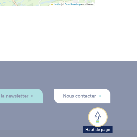
Leaflet
|
©
OpenStreetMap
contributors
 la newsletter
Nous contacter
Haut de page