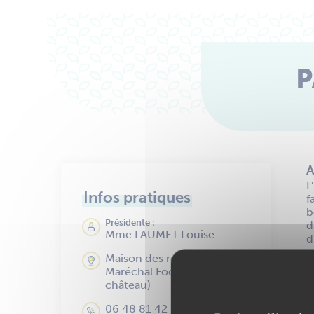
P
A
L
Infos pratiques
f
b
Présidente :
d
Mme LAUMET Louise
d
Maison des rosiers, 112 place
Maréchal Foch (cour du
château)
06 48 81 42 38