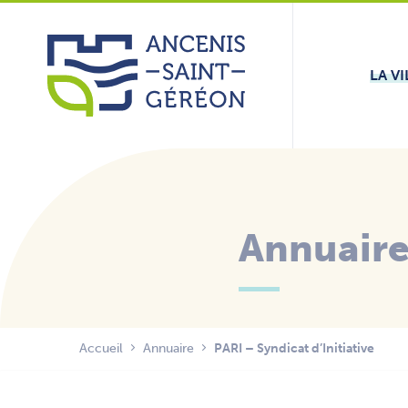
Aller
Panneau de gestion des cookies
au
contenu
LA VI
Annuair
Accueil
Annuaire
PARI – Syndicat d’Initiative