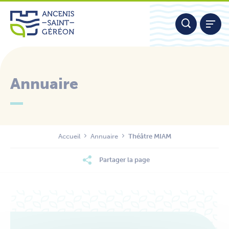
Aller
Panneau de gestion des cookies
au
contenu
Annuaire
Nous contacter
Accueil
Annuaire
Théâtre MIAM
Partager la page