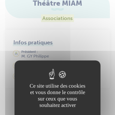
Théâtre MIAM
Associations
Infos pratiques
Président :
M. GY Philippe
06 73 61 47 44
theatremiam@free.fr
Ce site utilise des cookies
et vous donne le contrôle
sur ceux que vous
Une information manque
souhaitez activer
ou n'est pas à jour