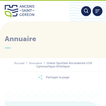
Aller
Panneau de gestion des cookies
au
contenu
Annuaire
Nous contacter
Accueil
Annuaire
Union Sportive Ancenienne USA
Gymnastique Artistique
Partager la page