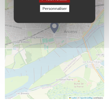
Personnaliser
Leaflet
|
©
OpenStreetMap
contributors