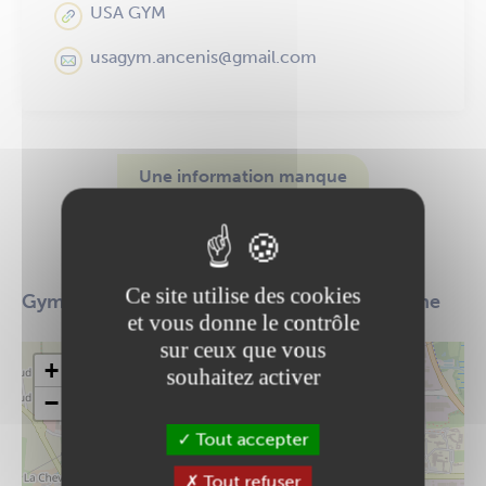
USA GYM
usagym.ancenis@gmail.com
Une information manque
ou n'est pas à jour
Modifier cette fiche
Ce site utilise des cookies
Gymnastique artistique féminine et masculine
et vous donne le contrôle
sur ceux que vous
+
souhaitez activer
−
Tout accepter
Tout refuser