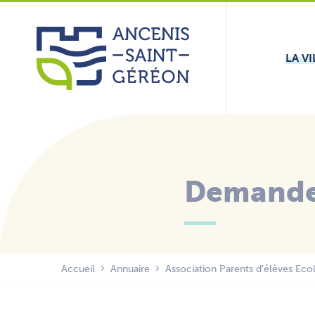
Aller
Panneau de gestion des cookies
au
contenu
LA VI
Demande 
Accueil
Annuaire
Association Parents d’élèves Eco