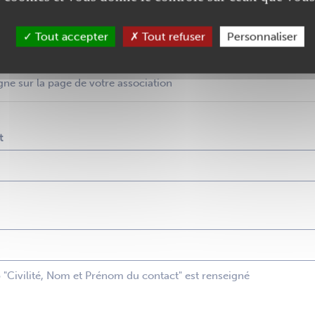
Tout accepter
Tout refuser
Personnaliser
gne sur la page de votre association
t
p "Civilité, Nom et Prénom du contact" est renseigné