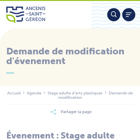
Aller
Panneau de gestion des cookies
au
contenu
Demande de modification
d'évenement
Nous contacter
Accueil
Agenda
Stage adulte d’arts plastiques
Demande de
modification
Partager la page
Évenement : Stage adulte