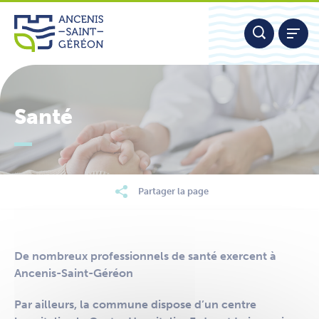
Aller
Panneau de gestion des cookies
au
contenu
Santé
Nous contacter
Partager la page
De nombreux professionnels de santé exercent à
Ancenis-Saint-Géréon
Par ailleurs, la commune dispose d’un centre