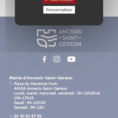
Personnaliser
Mairie d'Ancenis-Saint-Géréon
Place du Maréchal Foch
44156 Ancenis-Saint-Géréon
Lundi, mardi, mercredi, vendredi : 9h-12h30 et
14h-17h15
Jeudi : 9h-12h30
Samedi : 9h-12h
02 40 83 87 00