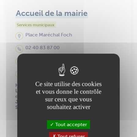
Accueil de la mairie
Services municipaux
Place Maréchal Foch
02 40 83 87 00
accueil@ancenis-saint-gereon.fr
Infos accessibilité
Ce site utilise des cookies
HORAIRES :
Lundi, mardi, mercredi, vendredi
: 9h-12h30
et vous donne le contrôle
et 14h-17h15
sur ceux que vous
Jeudi
: 9h-12h30
souhaitez activer
Samedi
: 9h à 12h
Tout accepter
Tout refuser