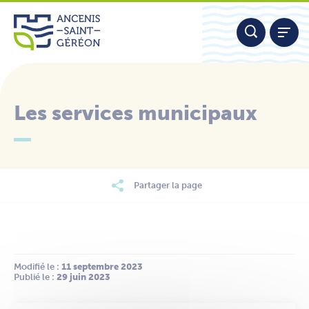
Aller
Panneau de gestion des cookies
au
contenu
Les services municipaux
Nous contacter
Partager la page
Modifié le :
 11 septembre 2023
Publié le :
 29 juin 2023