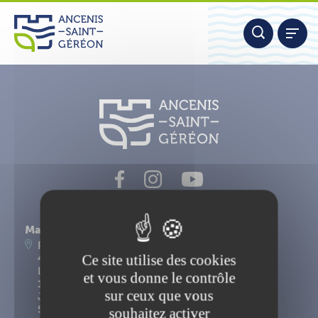
Aller
Panneau de gestion des cookies
au
contenu
Nous contacter
Mairie d'Ancenis-Saint-Géréon
Place du Maréchal Foch
Ce site utilise des cookies
44156 Ancenis-Saint-Géréon
Lundi, mardi, mercredi, vendredi : 9h-12h30 et
et vous donne le contrôle
14h-17h15
sur ceux que vous
Jeudi : 9h-12h30
Samedi : 9h-12h
souhaitez activer